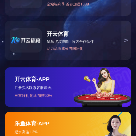
铝绞线、钢芯铝绞线
阻燃耐火电缆
1
2
下一页