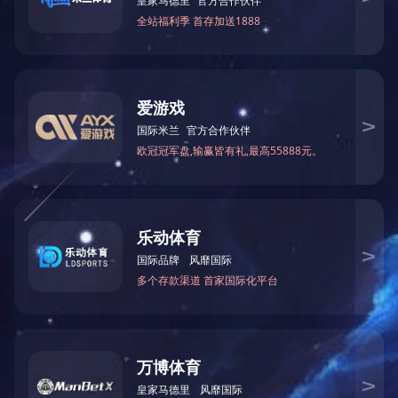
电 话：0551-64203668
18110402968
传 真：0551-64394799
手机：13395601231
邮 箱：13395601231@189.cn
地 址：安徽省合肥市瑶海工业园区
聚氯乙烯绝缘和护套信号