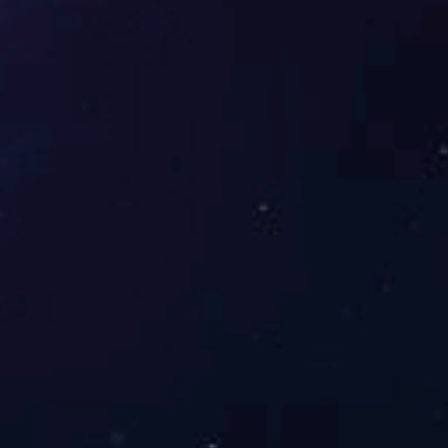
水力发电领域
电网电力传输领域
火力发电领域
石油化工领域