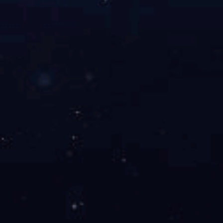
公司动态
行业
/ DYNAMICS
MORE+
如何解决输电线路铜铝接线问题
2019-02
绿宝电缆
三种辨别方式帮您区分拖链电缆和普通电
2018-12
绿宝电线
如何区分耐火电缆和阻燃电缆
2018-09
屏蔽拖链
电线电缆贮存和运输方面的注意事项
2018-09
拖链电缆
绿宝电缆-阻燃电缆产品结构与性能
2018-08
解析船用
绿宝电缆厂家为您分析电缆老化原因
2018-07
高柔性电
绿宝电缆铠装电缆在什么情况下需要用到
2018-06
电线电缆
绿宝电缆关于卷筒电缆安装小知识
2018-03
几种常用
安徽绿宝特种电缆有限公司
Copyright ©
电 话：0551-64203668 传 真：0551-64394799 邮 箱：13395601231@189.cn
地 址：安徽省合肥市瑶海工业园区