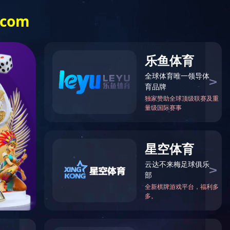
RSS
|
网站地图
|
免责声明
咨询服务热线
0551-64203668
联系我们