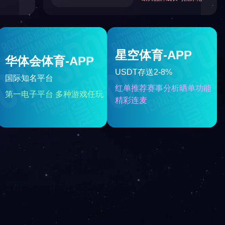
电缆、控制电缆、计算机电缆、交联电力电缆、钢芯
补偿导线、补偿电缆、核电站专用电缆、高柔性拖链电
光缆、ADSS光缆及其配线系列产品。
环保、建筑、水处理等行业，我们在建立和完善国内营
翔天下，傲而无边，以闪耀的姿态开创璀璨的事业!
扫描访问手机版