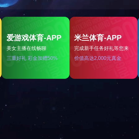
特种电缆有限公司主营产品电力电缆、耐高温电缆、硅橡胶电缆、变频
阻燃电缆、航天电缆、伴热电缆、铁路信号电缆、防火电缆、船用电缆、
桥架等系列电线电缆产品；通信光缆包括中心束管光缆、层绞式光缆、带状
广泛应用于航天、军工、电力、冶金、化工、制药、食品、石化、市政、
上，积极开拓市场。
身在绿宝为荣，并始终团结一致，奋勇拼搏。绿宝人坚信，绿宝必将鹰
395601231@189.cn