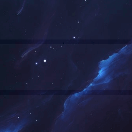
 :
安徽绿宝特种电缆有限公司
>>
关于我们